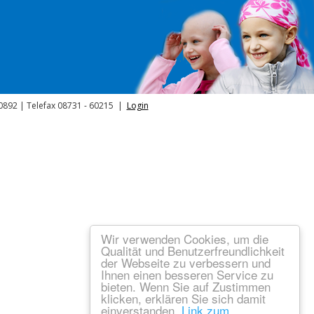
40892 | Telefax 08731 - 60215 |
Login
Wir verwenden Cookies, um die
Qualität und Benutzerfreundlichkeit
der Webseite zu verbessern und
Ihnen einen besseren Service zu
bieten. Wenn Sie auf Zustimmen
klicken, erklären Sie sich damit
einverstanden.
Link zum