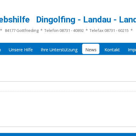
ebshilfe Dingolfing - Landau - Land
* 84177 Gottfrieding * Telefon 08731 - 40892 * Telefax 08731 - 60215 *
n
Unsere Hilfe
Ihre Unterstützung
News
Kontakt
Imp