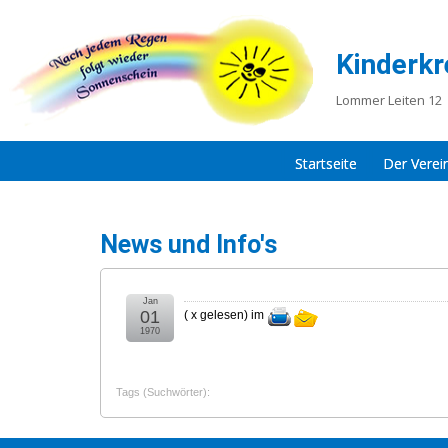
Kinderkr
Lommer Leiten 12 
Startseite
Der Verei
News und Info's
Jan
01
(
x gelesen
) im
1970
Tags (Suchwörter):