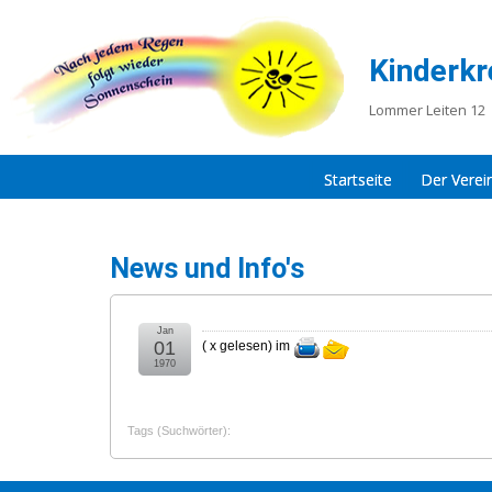
Kinderkr
Lommer Leiten 12 
Startseite
Der Verei
News und Info's
Jan
01
(
x gelesen
) im
1970
Tags (Suchwörter):