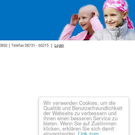
40892 | Telefax 08731 - 60215 |
Login
Wir verwenden Cookies, um die
Qualität und Benutzerfreundlichkeit
der Webseite zu verbessern und
Ihnen einen besseren Service zu
bieten. Wenn Sie auf Zustimmen
klicken, erklären Sie sich damit
einverstanden.
Link zum