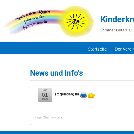
Kinderkr
Lommer Leiten 12 
Startseite
Der Verei
News und Info's
Jan
01
(
x gelesen
) im
1970
Tags (Suchwörter):