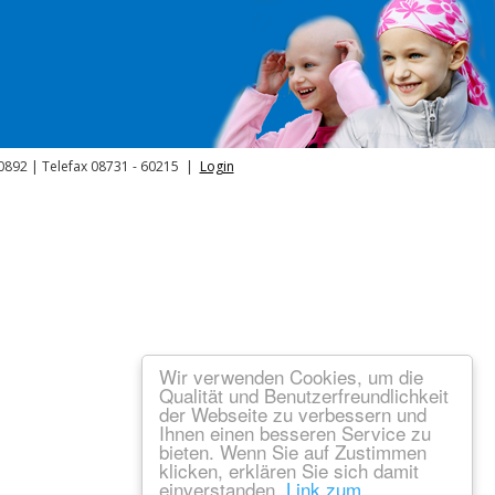
40892 | Telefax 08731 - 60215 |
Login
Wir verwenden Cookies, um die
Qualität und Benutzerfreundlichkeit
der Webseite zu verbessern und
Ihnen einen besseren Service zu
bieten. Wenn Sie auf Zustimmen
klicken, erklären Sie sich damit
einverstanden.
Link zum