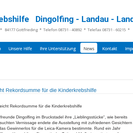
ebshilfe Dingolfing - Landau - Land
* 84177 Gottfrieding * Telefon 08731 - 40892 * Telefax 08731 - 60215 *
n
Unsere Hilfe
Ihre Unterstützung
News
Kontakt
Imp
cht Rekordsumme für die Kinderkrebshilfe
reicht Rekordsumme für die Kinderkrebshilfe
freunde Dingolfing im Bruckstadel ihre „Lieblingsstücke“, wie bereits
besuchten Vernissage endete die Ausstellung mit zufriedenen Gesichtern
i das Gewinnerlos für die Leica-Kamera bestimmte. Rund ein Jahr