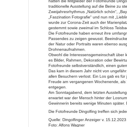
hatten die Mitglieder der Fotofreunde Dingo
traditionelle Ausstellung auf die Beine zu s
Zweijahresrhythmus „Natürlich schön“, „Bay
„Faszination Fotografie“ und nun mit „Liebl
wurde zur Corona-Zeit auch der Marienpla
gestemmt sowie zweimal im Schloss Teisba
Die Fotofreunde haben erneut ihre umfangr
Passendes zu zeigen gewusst. Beeindruckend
der Natur oder Portraits waren ebenso ausge
Drohnenaufnahmen.
Obwohl die Interessensgemeinschaft über 
es Bilder, Rahmen, Dekoration oder Bewirtun
Fotofreunde selbstverständlich, einen gute
Das kam in diesem Jahr nicht von ungefähr:
allen Besuchern verlost. Ein Los gab es für
Freude am vergangenen Wochenende, als b
entgegen.
Am Sonntagabend, dem letzten Ausstellungst
erwartet war der Mensch hinter der Losnumm
Gewinnerin bereits wenige Minuten später.
Die Fotofreunde Dingolfing treffen sich jed
Quelle: Dingolfinger Anzeiger v. 15.12.2023
Foto: Alfons Wagner