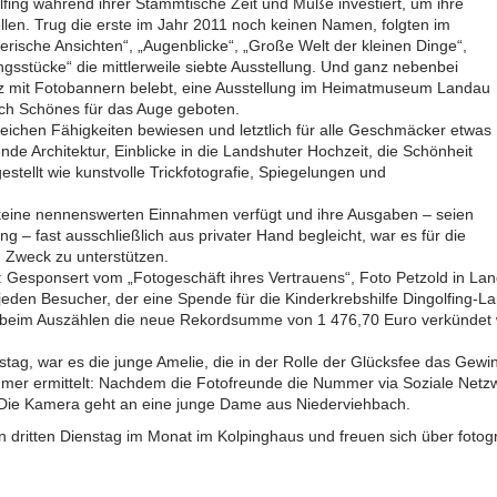
lfing während ihrer Stammtische Zeit und Muße investiert, um ihre
tellen. Trug die erste im Jahr 2011 noch keinen Namen, folgten im
erische Ansichten“, „Augenblicke“, „Große Welt der kleinen Dinge“,
ingsstücke“ die mittlerweile siebte Ausstellung. Und ganz nebenbei
tz mit Fotobannern belebt, eine Ausstellung im Heimatmuseum Landau
ch Schönes für das Auge geboten.
eichen Fähigkeiten bewiesen und letztlich für alle Geschmäcker etwas
e Architektur, Einblicke in die Landshuter Hochzeit, die Schönheit
stellt wie kunstvolle Trickfotografie, Spiegelungen und
keine nennenswerten Einnahmen verfügt und ihre Ausgaben – seien
g – fast ausschließlich aus privater Hand begleicht, war es für die
n Zweck zu unterstützen.
 Gesponsert vom „Fotogeschäft ihres Vertrauens“, Foto Petzold in Lan
 jeden Besucher, der eine Spende für die Kinderkrebshilfe Dingolfing-L
eim Auszählen die neue Rekordsumme von 1 476,70 Euro verkündet 
ag, war es die junge Amelie, die in der Rolle der Glücksfee das Gewi
er ermittelt: Nachdem die Fotofreunde die Nummer via Soziale Netzwer
 Die Kamera geht an eine junge Dame aus Niederviehbach.
en dritten Dienstag im Monat im Kolpinghaus und freuen sich über fotog