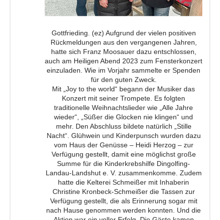
Gottfrieding. (ez) Aufgrund der vielen positiven
Rückmeldungen aus den vergangenen Jahren,
hatte sich Franz Moosauer dazu entschlossen,
auch am Heiligen Abend 2023 zum Fensterkonzert
einzuladen. Wie im Vorjahr sammelte er Spenden
für den guten Zweck.
Mit „Joy to the world“ begann der Musiker das
Konzert mit seiner Trompete. Es folgten
traditionelle Weihnachtslieder wie „Alle Jahre
wieder“, „Süßer die Glocken nie klingen“ und
mehr. Den Abschluss bildete natürlich „Stille
Nacht“. Glühwein und Kinderpunsch wurden dazu
vom Haus der Genüsse – Heidi Herzog – zur
Verfügung gestellt, damit eine möglichst große
Summe für die Kinderkrebshilfe Dingolfing-
Landau-Landshut e. V. zusammenkomme. Zudem
hatte die Kelterei Schmeißer mit Inhaberin
Christine Kronbeck-Schmeißer die Tassen zur
Verfügung gestellt, die als Erinnerung sogar mit
nach Hause genommen werden konnten. Und die
Aktion war ein voller Erfolg. Die Gäste kamen