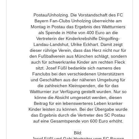
Postau/Unholzing. Die Vorstandschaft des FC
Bayern Fan-Clubs Unholzing überreichte am
Montag in Postau das Ergebnis des Wattturniers
als Spende in Höhe von 400 Euro an die
Vertreterin der Kinderkrebshilfe Dingolfing-
Landau-Landshut, Ulrike Eckhart. Damit zeigt
dieser rührige Verein, dass das Herz nicht nur für
den Fußballverein aus München schlägt, sondern
auch für schwerkranke Kinder am rechten Fleck
sitzt. Josef Füßl bedankte sich namens des
Fanclubs bei den verschiedenen Unterstützern
und Geschäften aus der näheren Umgebung für
die zahlreichen Kleinspenden, die für das
Wattturnier zur Verfügung gestellt wurden. Nur so
könne die Absicht umgesetzt werden, diesen
Beitrag für ein lebenswerteres Leben kranker
Kinder leisten zu können. Bei der Übergabe wurde
das Ergebnis durch die Vertreter des SC Postau
auf eine Gesamtspende von 600 Euro erhöht.
Bild:
Josef Füßl und Gabi Hertreiter vom FC Bayern