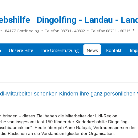
ebshilfe Dingolfing - Landau - Land
* 84177 Gottfrieding * Telefon 08731 - 40892 * Telefax 08731 - 60215 *
n
Unsere Hilfe
Ihre Unterstützung
News
Kontakt
Imp
Lidl-Mitarbeiter schenken Kindern ihre ganz persönliche
ringen – dieses Ziel haben die Mitarbeiter der Lidl-Region
che von insgesamt fast 150 Kinder der Kinderkrebshilfe Dingolfing-
schbaumaktion“. Heute übergab Anne Ratajak, Vertrauensperson der
 die Päckchen an die Vorstandsmitglieder der Organisation.