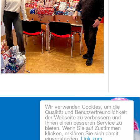
Wir verwenden Cookies, um die
Qualität und Benutzerfreundlichkeit
der Webseite zu verbessern und
Ihnen einen besseren Service zu
bieten. Wenn Sie auf Zustimmen
klicken, erklären Sie sich damit
einverstanden.
Link zum